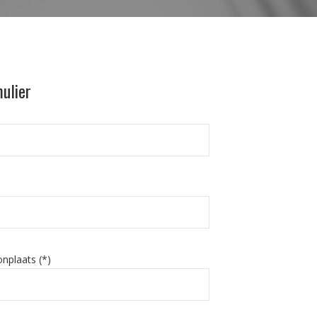
ulier
nplaats (*)