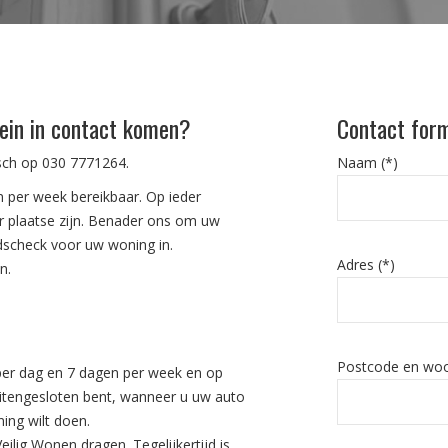
ein in contact komen?
Contact form
isch op
030 7771264
.
Naam (*)
 per week bereikbaar. Op ieder
 plaatse zijn. Benader ons om uw
idscheck voor uw woning in.
Adres (*)
n.
Postcode en woo
per dag en 7 dagen per week en op
itengesloten bent, wanneer u uw auto
ing wilt doen.
ilig Wonen dragen. Tegelijkertijd is