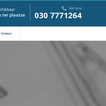
bel ons
chikbaar
030 7771264
 ter plaatse
Contact