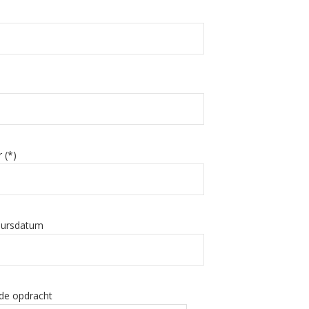
 (*)
eursdatum
 de opdracht