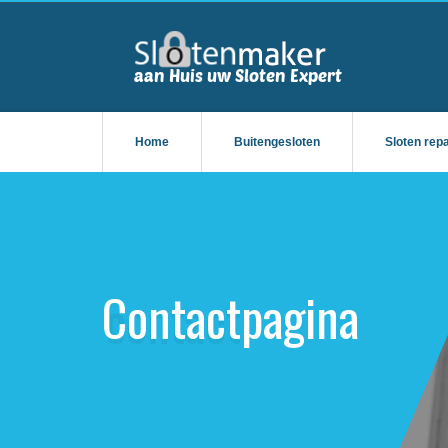
Home
Buitengesloten
Sloten rep
Contactpagina